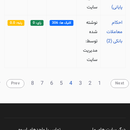
پایانی)
سایت
احکام
نوشته
کلیک ها: 306
رای: 0
رتبه: 0.0
معاملات
شده
بانکی (2)
توسط:
مدیریت
سایت
8
7
6
5
4
3
2
1
Prev
Next
ا
دیگر سایت های ما
تماس با واحدهای اسوه