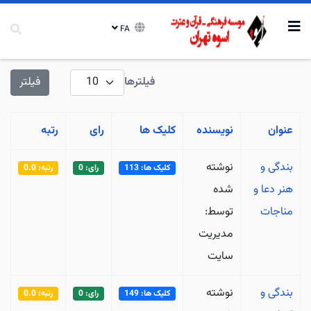
FA
نمایش #
فیلترها
فیلتر
عنوان
نویسنده
کلیک ها
رای
رتبه
بندگی و
نوشته
کلیک ها: 113
رای: 0
رتبه: 0.0
هنر دعا و
شده
مناجات
توسط:
مدیریت
سایت
بندگی و
نوشته
کلیک ها: 149
رای: 0
رتبه: 0.0