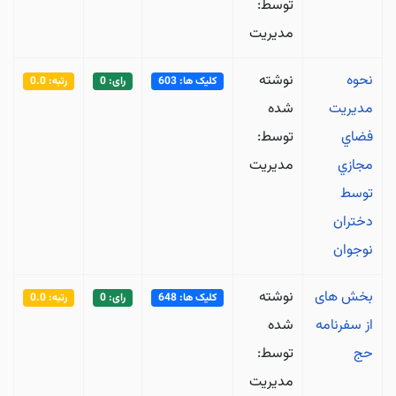
توسط:
مدیریت
نحوه
نوشته
کلیک ها: 603
رای: 0
رتبه: 0.0
مديريت
شده
فضاي
توسط:
مجازي
مدیریت
توسط
دختران
نوجوان
بخش های
نوشته
کلیک ها: 648
رای: 0
رتبه: 0.0
از سفرنامه
شده
حج
توسط:
مدیریت