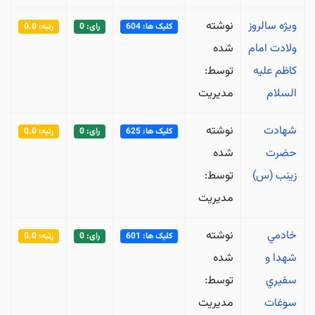
ویژه سالروز
نوشته
کلیک ها: 604
رای: 0
رتبه: 0.0
ولادت امام
شده
کاظم علیه
توسط:
السلام
مدیریت
شهادت
نوشته
کلیک ها: 625
رای: 0
رتبه: 0.0
حضرت
شده
زینب (س)
توسط:
مدیریت
خادمي
نوشته
کلیک ها: 601
رای: 0
رتبه: 0.0
شهدا و
شده
سفيري
توسط:
سوغات
مدیریت