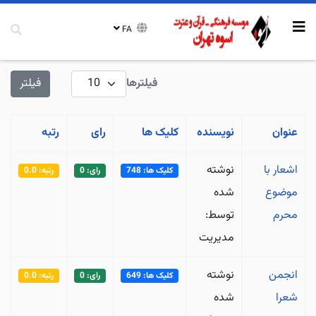
FA
نمایش #
فیلترها
فیلتر
عنوان
نویسنده
کلیک ها
رای
رتبه
اشعار با
نوشته
کلیک ها: 748
رای: 0
رتبه: 0.0
موضوع
شده
محرم
توسط:
مدیریت
انجمن
نوشته
کلیک ها: 649
رای: 0
رتبه: 0.0
شعرا
شده