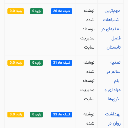
مهم‌ترین
نوشته
کلیک ها: 26
رای: 0
رتبه: 0.0
اشتباهات
شده
تغذیه‌ای در
توسط:
فصل
مدیریت
تابستان
سایت
تغذیه
نوشته
کلیک ها: 31
رای: 0
رتبه: 0.0
سالم در
شده
ایام
توسط:
عزاداری و
مدیریت
نذری‌ها
سایت
بهداشت
نوشته
کلیک ها: 33
رای: 0
رتبه: 0.0
روان در
شده