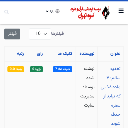
FA
نمایش #
فیلترها
فیلتر
عنوان
نویسنده
کلیک ها
رای
رتبه
تغذیه
نوشته
کلیک ها: 7
رای: 0
رتبه: 0.0
سالم؛ ۷
شده
ماده غذایی
توسط:
که نباید از
مدیریت
سفره
سایت
حذف
شوند