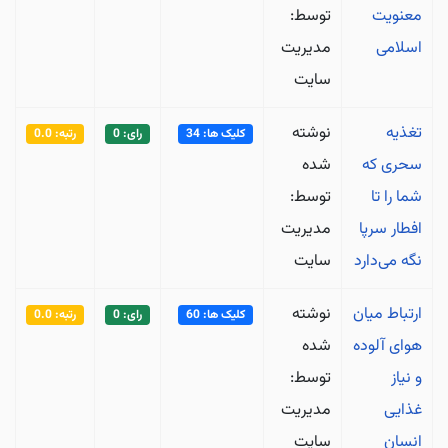
معنویت
توسط:
اسلامی
مدیریت
سایت
تغذیه
نوشته
کلیک ها: 34
رای: 0
رتبه: 0.0
سحری که
شده
شما را تا
توسط:
افطار سرپا
مدیریت
نگه می‌دارد
سایت
ارتباط میان
نوشته
کلیک ها: 60
رای: 0
رتبه: 0.0
هوای آلوده
شده
و نیاز
توسط:
غذایی
مدیریت
انسان
سایت