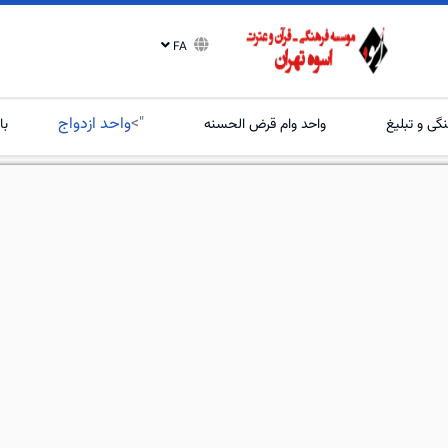
FA
">
واحد ازدواج
گی و تبلیغ
واحد وام قرض الحسنه
با