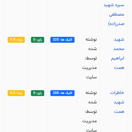
سیره شهید
مصطفی
صدرزاده)
شهید
نوشته
کلیک ها: 325
رای: 0
رتبه: 0.0
محمد
شده
ابراهیم
توسط:
همت
مدیریت
سایت
خاطرات
نوشته
کلیک ها: 308
رای: 0
رتبه: 0.0
شهید
شده
همت
توسط:
مدیریت
سایت