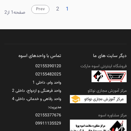
2
1
Prev
صفحه1 از2
دیگر سایت های ما
تماس با واحدهای اسوه
فروشگاه اینترنتی اسوه مارکت
02155390120
02155482025
واحد وام، داخلی 1
مرکز آموزش مجازی نوکاو
واحد فرهنگی و ازدواج، داخلی 2
واحد رفاهی و خدماتی، داخلی 4
مدیریت:
مرکز مشاوره اسوه
02155377676
09911135529