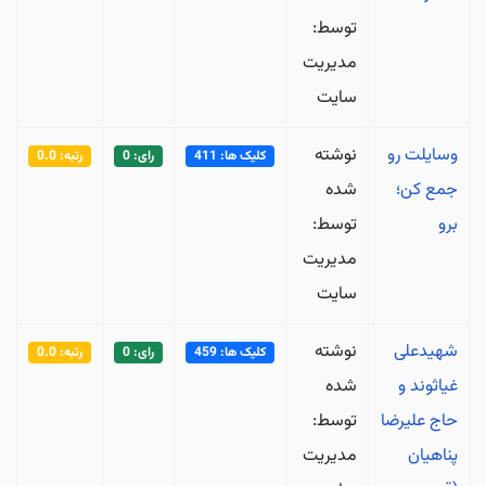
توسط:
مدیریت
سایت
وسایلت رو
نوشته
کلیک ها: 411
رای: 0
رتبه: 0.0
جمع کن؛
شده
برو
توسط:
مدیریت
سایت
شهیدعلی
نوشته
کلیک ها: 459
رای: 0
رتبه: 0.0
غیاثوند و
شده
حاج علیرضا
توسط:
پناهیان
مدیریت