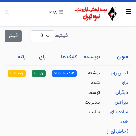
FA
نمایش #
فیلترها
فیلتر
عنوان
نویسنده
کلیک ها
رای
رتبه
لباس رزم
نوشته
کلیک ها: 236
رای: 0
رتبه: 0.0
برای
شده
دیگران،
توسط:
پیراهن
مدیریت
ساده برای
سایت
خود
(خاطره‌ای از