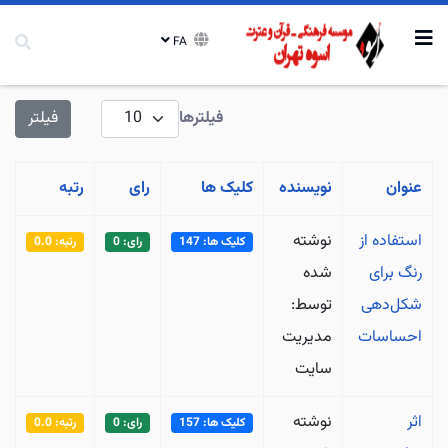
FA
نمایش #
فیلترها
فیلتر
عنوان
نویسنده
کلیک ها
رای
رتبه
استفاده از
نوشته
کلیک ها: 147
رای: 0
رتبه: 0.0
رنگ برای
شده
شکل‌دهی
توسط:
احساسات
مدیریت
سایت
اثر
نوشته
کلیک ها: 157
رای: 0
رتبه: 0.0