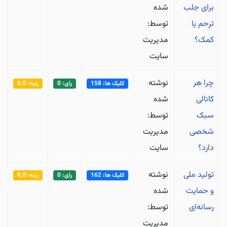
برای جلب
شده
ترحم یا
توسط:
کمک؟
مدیریت
سایت
چرا هر
نوشته
کلیک ها: 158
رای: 0
رتبه: 0.0
کانالی
شده
سبک
توسط:
شخصی
مدیریت
دارد؟
سایت
تولید ملی
نوشته
کلیک ها: 162
رای: 0
رتبه: 0.0
و حمایت
شده
رسانه‌ای
توسط:
مدیریت