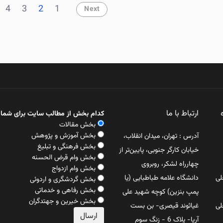
4
3
2
1
Next
ارتباط با ما
کدام بخش از مطالب سایت برای شما 
بخش مقالات
بخش آموزش و پژوهش
آدرس : تهران، میدان انقلاب،
بخش فرهنگی و تبلیغ
خیابان کارگر جنوبی، پایین‌تر از
بخش وام قرض الحسنه
چهارراه لشکر، روبروی
بخش وام ازدواج
لی
دانشگاه علامه طباطبایی (یا
بخش گردشگری و اردوئی
بخش رفاهی و خدماتی
پمپ بنزین) کوچه شهید علی
بخش خیرین و جهتدگران
لی
غیاثوند قیصری- بن بست
آریا- پلاک 6 - زنگ سوم