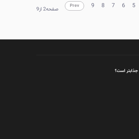
9
8
7
6
5
Prev
صفحه2 از9
جذابتر است؟