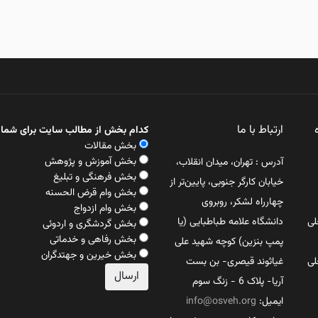
ارتباط با ما
کدام بخش از مطالب سایت برای شما 
بخش مقالات
بخش آموزش و پژوهش
آدرس : تهران، میدان انقلاب،
بخش فرهنگی و تبلیغ
خیابان کارگر جنوبی، پایین‌تر از
بخش وام قرض الحسنه
چهارراه لشکر، روبروی
بخش وام ازدواج
لی
دانشگاه علامه طباطبایی (یا
بخش گردشگری و اردوئی
بخش رفاهی و خدماتی
پمپ بنزین) کوچه شهید علی
بخش خیرین و جهتدگران
لی
غیاثوند قیصری- بن بست
آریا- پلاک 6 - زنگ سوم
ایمیل:
info@osveh.org