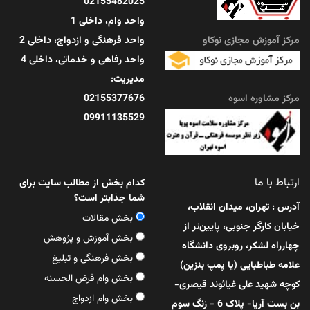
02155482025
مرداد 14, 1405
واحد وام، داخلی 1
مرکز آموزش مجازی نوکاو
واحد فرهنگی و ازدواج، داخلی 2
واحد رفاهی و خدماتی، داخلی 4
مدیریت:
مرکز مشاوره اسوه
02155377676
09911135529
ارتباط با ما
کدام بخش از مطالب سایت برای
شما جذابتر است؟
آدرس : تهران، میدان انقلاب،
بخش مقالات
خیابان کارگر جنوبی، پایین‌تر از
بخش آموزش و پژوهش
چهارراه لشکر، روبروی دانشگاه
بخش فرهنگی و تبلیغ
علامه طباطبایی (یا پمپ بنزین)
بخش وام قرض الحسنه
کوچه شهید علی غیاثوند قیصری-
بخش وام ازدواج
بن بست آریا- پلاک 6 - زنگ سوم