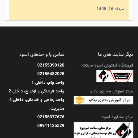
مرداد 16, 1405
تغذیه سالم؛ ۷ ماده غذایی که نباید از سفره حذف
شوند
دیگر سایت های ما
تماس با واحدهای اسوه
آنچه در این مقاله ...
فروشگاه اینترنتی اسوه مارکت
02155390120
02155482025
مرداد 14, 1405
واحد وام، داخلی 1
مرکز آموزش مجازی نوکاو
واحد فرهنگی و ازدواج، داخلی 2
واحد رفاهی و خدماتی، داخلی 4
مدیریت:
مرکز مشاوره اسوه
02155377676
09911135529