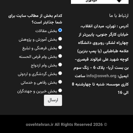
ارتباط با ما
کدام بخش از مطالب سایت برای
شما جذابتر است؟
آدرس : تهران، میدان انقلاب،
بخش مقالات
خیابان کارگر جنوبی، پایین‌تر از
بخش آموزش و پژوهش
چهارراه لشکر، روبروی دانشگاه
بخش فرهنگی و تبلیغ
علامه طباطبایی (یا پمپ بنزین)
بخش وام قرض الحسنه
کوچه شهید علی غیاثوند قیصری-
بخش وام ازدواج
بن بست آریا- پلاک 6 - زنگ سوم
بخش گردشگری و اردوئی
ایمیل:
info@osveh.org
ساعت
بخش رفاهی و خدماتی
کاری موسسه: شنبه تا چهارشنبه 8
بخش خیرین و جهتدگران
الی 16
© 2026 osvehtehran.ir All Rights Reserved