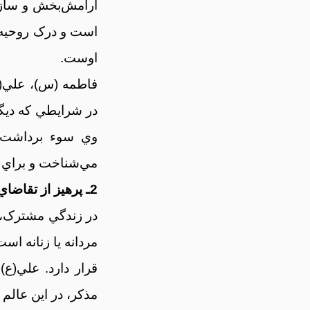
آرامش‌بخش و سازن
است و درک روحيه 
اوست.
فاطمه (س)، علي(ع
در شرايطي که ديگر
وي سوء برداشت م
مي‌شناخت و براي د
2ـ پرهيز از تقاضاي نامقدور
در زندگي مشترک، 
مردانه يا زنانه ا
قرار دارد. علي(ع)
مذکر، در اين عالم