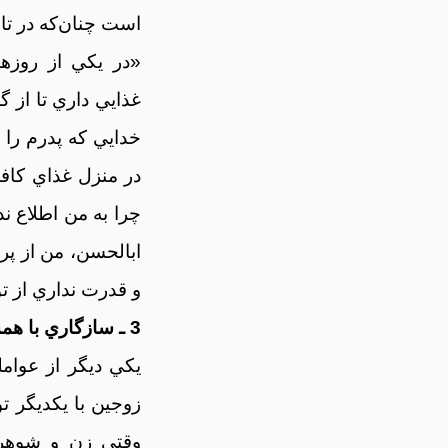
است چنان‌که در تا
«در يکي از روزها
غذايي داري تا از 
خدايي که پدرم را 
در منزل غذاي کافي
چرا به من اطلاع ند
ابالحسن، من از پرو
و قدرت نداري از تو درخو
3 ـ سازگاري با همسر
يکي ديگر از عوام
زوجين با يکديگر 
وقتي زن و شوهر د