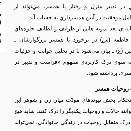
چ
در تدبير منزل و رفتار با همسر، مي‌تواند از
ش
عوامل موفقيت در آيين همسرداري به حساب آيد.
(
قاله ي بعد نمونه هايي از ظرايف و لطايف جلوه‌هاي
ش
 فاطمه (س) در برخورد با همسر بزرگوارشان ـ
ق
 (ع) ـ بيان مي‌شود تا در تحليل جوانب و جزئيات
به سوي درک کاربردي مفهوم «فراست و تدبير در
ر»، برداشته شود.
حکام بخش پيوندهاي مودّت ميان زن و شوهر اين
نند حالات و روحيات يکديگر را درک کنند. شايد هيچ
 درک متقابل روحيات در زندگي خانوادگي، نمي‌تواند