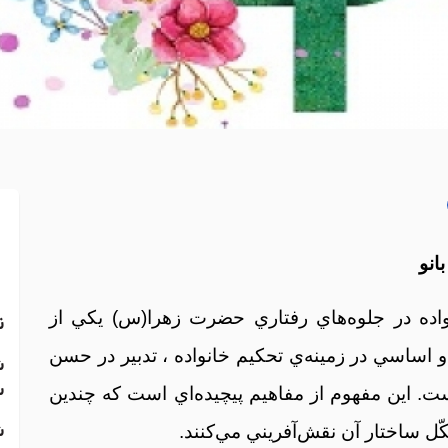
انو
اده در جلوه‌هاي رفتاري حضرت زهرا(س) يکي از
ن
 اساسي در زمينه‌ي تحکيم خانواده ، تدبير در حسن
ش
س
. اين مفهوم از مفاهيم پيچيده‌اي است که چندين
ش
ّل ساختار آن نقش‌آفريني مي‌کنند.