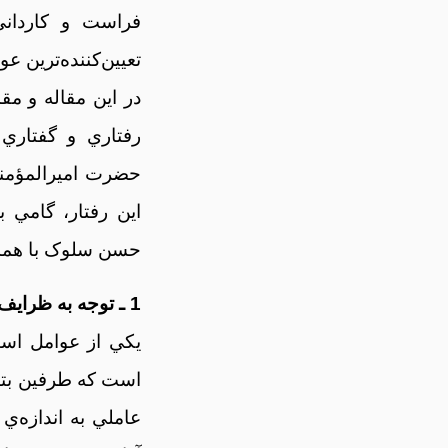
فراست و کارداني 
تعيين‌کننده‌ترين 
در اين‌ مقاله و م
رفتاري و گفتاري
حضرت اميرالمؤمنين
اين رفتار، گامي 
حسن سلوک با همس
1 ـ توجه به ظرايف روحيات همسر
يکي از عوامل است
است که طرفين بتوا
عاملي به اندازه‌ي