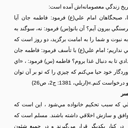
ريخ زندگي معصومانه‌اش آمده است:
، صبحگاهان امام علي(ع) فرمود: فاطمه جان آيا
گرسنگي بيرون آيم؟ آن بانو(س) فرمود: نه، سوگند به
به نبوت و شما را به امامت برگزيد، دو روز است که
 نداريم؛ امام علي(ع) با تأسف فرمود: فاطمه جان
ادي تا به دنبال غذا بروم؟ فاطمه (س) فرمود: ، «اي
ردگار خود حيا مي‌کنم که چيزي را که تو بر آن توان
است کنم.»(اربلي، 1381: ج2، ص26)
لي که سبب تحکيم خانواده مي‌شود ، اين است که
توافق و سازش اخلاقي داشته باشند. مسلم است که
ر کنار يکديگر قرار مي‌گيرند و در جميع شئون