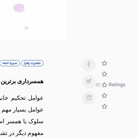
حضرت زهرا
سیره ائمه
همسرداری برترین ب
Ratings
(0)
عوامل تحکيم خانو
عوامل بسيار مهم و
سلوک با همسر است
مفهوم ديگر در تشک