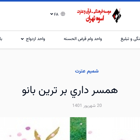
FA
گی و تبلیغ
واحد وام قرض الحسنه
واحد ازدواج
با
شمیم عترت
همسر داري بر ترين بانو
20 شهریور 1401