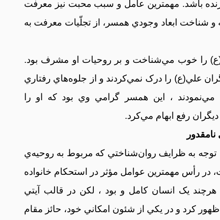
ده باشد. مهمترين عامل و سبب محبت نيز معرفت
و شناخت ابعاد وجودي همسر، از تجلّيات معرفت به
) را خوب مي‌شناخت و بر روحيات او مشرف بود.
ان علي(ع) را درک نمي‌کردند و از جلوه‌هاي رفتاري
ي‌نمودند ، اين همسر گرامي وي بود که او را
يگران رفع ابهام مي‌کرد.
توجه به ظرايف روان‌شناختي که مربوط به روحيه‌ي
ست، در رأس مهمترين عوامل مؤثر در استحکام خانواده
 هرچند يک انسان کامل و بود ، لکن در قالب آيتي
 ظهور کرد و در يکي از شئون امکاني خود، حائز مقام