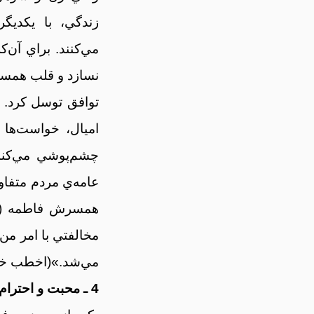
زندگي، با يکديگر
مي‌کنند. براي آن‌
نسازد و قلب همسرا
توافق توسل کرد. 
اميال، خواست‌ها 
چشم‌پوشي مي‌کنند
عامه‌ي مردم متفاو
همسرش فاطمه (س)
مخالفتي با امر من
مي‌شد.»(اخطب خوارزم، 374
4 ـ محبت و احترام نسبت به همسر