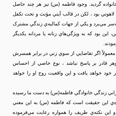
نواده گرديد. وجود فاطمه (س) نيز هر چند حاصل
اهوتي بود ، لکن در قالب آيتي مؤنث و تحت تکفل
‌‌سر مي‌برد و يکي از جهات کماليه‌ي زندگي مشترک
 اين بود که به ويژگي‌هاي زنانه يا مردانه يکديگر
ودند.
عمولاً اگر تقاضايي از سوي زني در برابر همسرش
 قادر بر پاسخ نباشد ، نوع خاصي از احساس
ود خواهد يافت و اين واقعيت روح او را خواهد
راني زندگي خانوادگي فاطمه(س) به دست ما رسيده
‌ي اين حقيقت است که فاطمه (س) به اين معني
و اين نکته‌ي ظريف را همواره رعايت مي‌فرموده