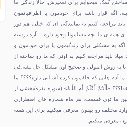
ساختن کمک میخوایم برای تعمیرش. حالا زندگی ما
ه. اگه قرار باشه برای خودمون یا اطرافیانمون
ت
اید مراجعه کنیم به نمایندگی ای که خیلی هم دور
ک
 همه ی ما بچه مسلمونا وجود داره.... آره درسته
 اگه یه مشکلی برای زندگیمون یا برای خودمون و
میاد باید مراجعه کنیم به اونی که ما رو ساخته از
 تا به روش اصولی و صحیح اون مشکل حل بشه.کی
ه ما آدم هایی که خلقمون کرده آشنایی داره؟؟؟؟ ما
چ
؟؟ «أَأَنتُمْ أَعْلَمُ أَمِ اللَّـهُ» (سوره بقره/بخشی از
ز
برای همین ما توی قسمت، هر ماه شماره های اضطراری
ارد مختلف رو بهتون معرفی میکنیم برای این هفته
ون معرفی میکنم: