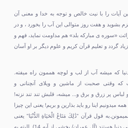
ین آیات را با نیت خالص و توجه به خدا و معنی آن
زم بشوید و هفت روز متوالی این آب را بخورد ، و در
ائت «سوره ی مبارکه بلد» هم مداومت نماید، فهم و
اد گردد و تعلیم قرآن کریم و علوم دیگر بر او آسان
نیا که میشه آب از لب و لوچه هممون راه میفته.
ه وقتی صحبت از ماشین و ویلای آنچنانی و
اس پر زرق و برق و... میشه، قلبش تند تند نزنه!
 میدونیم اینا رو باید بذارین و بریم! یعنی این چیزا
نن.به قول قرآن "ذَٰلِكَ مَتَاعُ الْحَيَاةِ الدُّنْيَا" یعنی
این ها وسایل زندگی دنیا هستند (آل عمران/ بخشی از آیه 14). البته یه