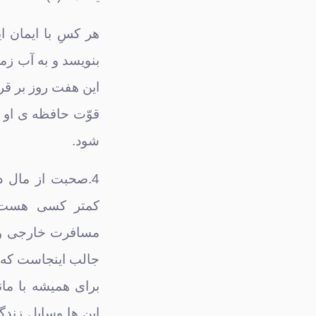
هر کسِ با ایمان ا
بنویسد و به آب زم
این هفت روز بر قر
قوّت حافظه ی او زی
شود.
4.صحبت از مال د
کمتر کسی هست ک
مسافرت خارجی و لب
جالب اینجاست که همه
برای همیشه با مانمیمو