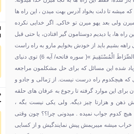
که میشه تا دلت بخواد آدرس بهت میدن ، این راه ها
میرن ولی بعد یهو میرن تو خاکی. اگر خدایی نکرده
ا
ین راه ها، یا دیدیم دوستامون گیر افتادن، یا حتی قبل
ا
م
ی راهه بشیم باید از خودش بخوایم مارو به راه راست
هدایت کنه «اهْدِنَا الصِّرَ‌اطَ الْمُسْتَقِيمَ »( سوره فاتحه/ آیه 6) توی دنیای
یاد شده این مسائل که برای حل مشکلمون مراجعه
ی که هیچکدوم راه درست نیست. از رَمالی و جادو و
 برای این موارد گرفته تا رجوع به عرفان های حلقه
م
ج
 ذهن و هزارتا چیز دیگه. ولی یکی نیست بگه ،
ا هیچ کدوم جواب نمیده . میدونی چرا؟؟ چون وقتی
 خراب میشه میبریمش پیش نمایندگیش و از کسایی