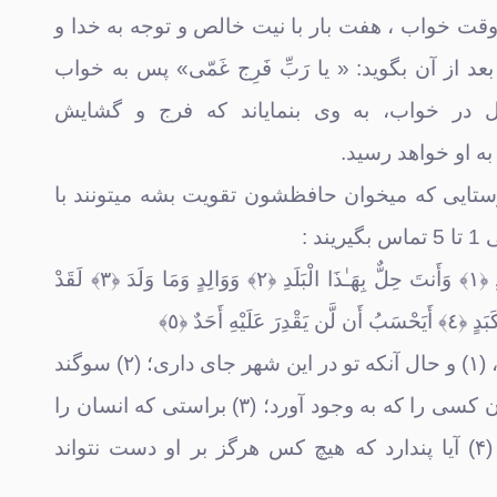
 وقت خواب ، هفت بار با نیت خالص و توجه به خدا و
عد از آن بگوید: « یا رَبِّ فَرِج غَمّی» پس به خواب
ال در خواب، به وی بنمایاند که فرج و گشایش
به او خواهد رسید.
دوستایی که میخوان حافظشون تقویت بشه میتونند با
لَا أُقْسِمُ بِهَـٰذَا الْبَلَدِ ﴿١﴾ وَأَنتَ حِلٌّ بِهَـٰذَا الْبَلَدِ ﴿٢﴾ وَوَالِدٍ وَمَا وَلَدَ ﴿٣﴾ لَقَدْ
لَيْهِ أَحَدٌ ﴿٥﴾
سوگند به اين شهر، (۱) و حال آنكه تو در اين شهر جاى دارى؛ (۲) سوگند
به پدرى [چنان‌] و آن كسى را كه به وجود آورد؛ (۳) براستى كه انسان را
در رنج آفريده‌ايم. (۴) آيا پندارد كه هيچ كس هرگز بر او دست نتواند