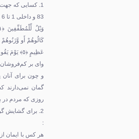
1. کسایی که جهت 
83 و داخلی 1 تا 6 تماس بگیرند. خدای متعال میفرمایند :
عَظِيمٍ ﴿٥﴾ يَوْمَ يَقُومُ النَّاسُ لِرَ‌بِّ الْعَالَمِينَ ﴿٦﴾
روزى كه مردم در برا
:
هر کس با ایمان ا