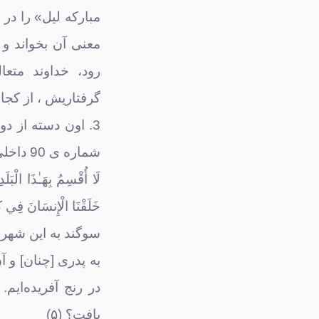
مبارکه لیل» را در
معنی آن بخواند و ب
رود، خداوند متع
گرفتاریش ، از کجا 
3. اون دسته از 
شماره ی 90 داخلی 1 تا 5 تماس بگیریند :
خَلَقْنَا الْإِنسَانَ فِي كَبَدٍ ﴿٤﴾ أَيَحْسَبُ أَن لَّن يَقْدِرَ‌ عَ
يافت؟ (۵)