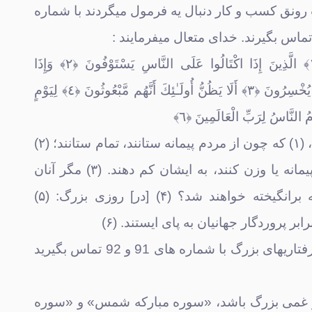
رونق کسب و کار دنبال یه فرمول میگردند با شماره
وَيْلٌ لِّلْمُطَفِّفِينَ ﴿١﴾ الَّذِينَ إِذَا اكْتَالُوا عَلَى النَّاسِ يَسْتَوْفُونَ ﴿٢﴾ وَإِذَا
كَالُوهُمْ أَو وَّزَنُوهُمْ يُخْسِرُ‌ونَ ﴿٣﴾ أَلَا يَظُنُّ أُولَـٰئِكَ أَنَّهُم مَّبْعُوثُونَ ﴿٤﴾ لِيَوْمٍ
واى بر كم‌فروشان، (۱) كه چون از مردم پيمانه ستانند، تمام ستانند؛ (۲)
و چون براى آنان پيمانه يا وزن كنند، به ايشان كم دهند. (۳) مگر آنان
گمان نمى‌دارند كه برانگيخته خواهند شد؟ (۴) [در] روزى بزرگ: (۵)
بر پروردگار جهانيان به پاى ايستند. (۶)
2. برای گشایش گرفتاریهای بزرگ با شماره های 91 و 92 تماس بگیرید
ز غمی بزرگ باشد، «سوره مبارکه شمس» و «سوره