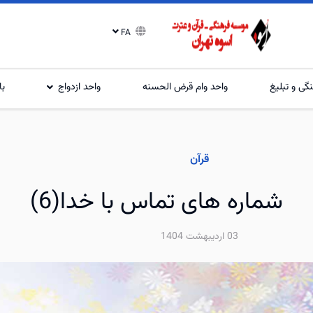
FA
گی و تبلیغ
واحد وام قرض الحسنه
واحد ازدواج
با
قرآن
شماره های تماس با خدا(6)
03 ارديبهشت 1404