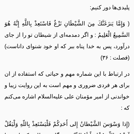
پلیدی‌ها دور کنیم:
( وَإِمَّا یَنزَغَنَّكَ مِنَ الشَّیْطَانِ نَزْغٌ فَاسْتَعِذْ بِاللَّهِ إِنَّهُ هُوَ
السَّمِیعُ الْعَلِیمُ : و اگر دمدمه‌ای از شیطان تو را از جای
درآورد، پس به خدا پناه ببر که او خود شنوای داناست)
(فصلت : ۳۶)
در ارتباط با این شماره مهم و حیاتی که استفاده از ان
برای هر فردی ضروری و مهم است به این روایت زیبا و
خواندنی از امیر مۆمنان علی علیه‌السلام اشاره می‌کنم
که :
(إِذا وَسْوَسَ الشَّیْطانُ إِلی أَحَدِکُمْ فَلْیَسْتَعِذْ بِاللّهِ وَلْیَقُلْ