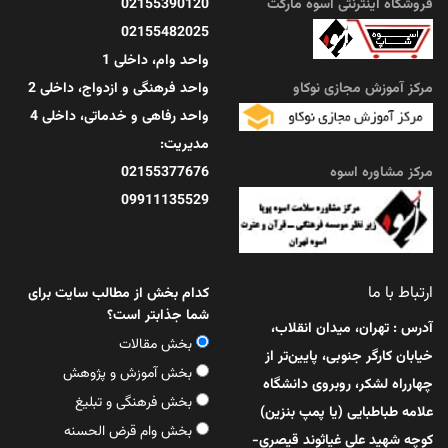
چگونه آرامش درونی را در زندگی پرمشغله حفظ کنیم؟
فروشگاه اینترنتی اسوه مارکت
02155390120
02155482025
آنچه در این مقاله ...
واحد وام، داخلی 1
مرکز آموزش مجازی نوکاو
واحد فرهنگی و ازدواج، داخلی 2
مرداد 11, 1405
واحد رفاهی و خدماتی، داخلی 4
مدیریت:
مرکز مشاوره اسوه
02155377676
09911135529
ارتباط با ما
کدام بخش از مطالب سایت برای
شما جذابتر است؟
آدرس : تهران، میدان انقلاب،
بخش مقالات
خیابان کارگر جنوبی، پایین‌تر از
بخش آموزش و پژوهش
چهارراه لشکر، روبروی دانشگاه
بخش فرهنگی و تبلیغ
علامه طباطبایی (یا پمپ بنزین)
بخش وام قرض الحسنه
کوچه شهید علی غیاثوند قیصری-