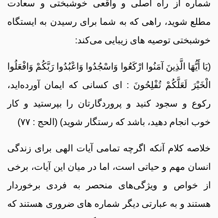
شماره از راه اصلی و واقعی خوشبختی و سعادت
مطلع شوید، راهی که به شما برای رسیدن به ایستگاه
خوشبختی توصیه های زیبایی می‌کند:
(یَا أَیُّهَا الَّذِینَ آمَنُوا ارْكَعُوا وَاسْجُدُوا وَاعْبُدُوا رَبَّكُمْ وَافْعَلُوا
الْخَیْرَ لَعَلَّكُمْ تُفْلِحُونَ : ای کسانی که ایمان آورده‌اید،
رکوع و سجود کنید و پروردگارتان را بپرستید و کار
خوب انجام دهید، باشد که رستگار شوید) (الحج : ۷۷)
خلاصه کلام آنکه اگرچه تمامی آیات الهی برای زندگی
انسان مهم و حیاتی است، اما در میان این آیات، برخی
از خواص و ویژگی‌های منحصر به فردی برخوردار
هستند و به عبارتی دیگر شماره های ضروری هستند که