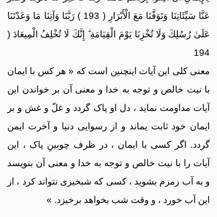
عَنَّا سَيِّئَاتِنَا وَتَوَفَّنَا مَعَ الْأَبْرَارِ ( 193 ) رَبَّنَا وَآتِنَا مَا وَعَدْتَنَا
عَلَىٰ رُسُلِكَ وَلَا تُخْزِنَا يَوْمَ الْقِيَامَةِ ۗ إِنَّكَ لَا تُخْلِفُ الْمِيعَادَ (
194
معنی کلی این آیات اینچنین است که « هر کس با ایمان
با نیت خالص و توجه به خدا و معنی آن بر خواندن این
آیات مداومت نماید ، دل او پاک گردد و غلّ و غش و بر
ایمان خود ثابت یماند و از رسوایی دنیا و آخرت ایمن
گردد. اگر کسی با ایمان ، در ظرف چوبینِ پاک ، این
آیات را با نیت خالص و توجه به خدا و معنی آن بنویسد
و به آب زمزم بشوید ، کسی که شبخیزی نتواند کرد ، از
این آب خورد ، و وقت شب بخواهد برخیزد. »