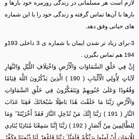
لازم است هر مسلمانی در زندگی روزمره خود بارها و
بارها با آن‌ها تماس گرفته و زندگی خود را با این شماره
های حیاتی وفق دهد.
3-برای زیاد تر شدن ایمان با شماره ی 3 داخلی 193و
194 هم تماس بگیرن .
إِنَّ فِي خَلْقِ السَّمَاوَاتِ وَالْأَرْضِ وَاخْتِلَافِ اللَّيْلِ وَالنَّهَارِ
لَآيَاتٍ لِأُولِي الْأَلْبَابِ ( 190 ) الَّذِينَ يَذْكُرُونَ اللَّهَ قِيَامًا
وَقُعُودًا وَعَلَىٰ جُنُوبِهِمْ وَيَتَفَكَّرُونَ فِي خَلْقِ السَّمَاوَاتِ
وَالْأَرْضِ رَبَّنَا مَا خَلَقْتَ هَٰذَا بَاطِلًا سُبْحَانَكَ فَقِنَا عَذَابَ
النَّارِ ( 191 ) رَبَّنَا إِنَّكَ مَنْ تُدْخِلِ النَّارَ فَقَدْ أَخْزَيْتَهُ ۖ وَمَا
لِلظَّالِمِينَ مِنْ أَنْصَارٍ ( 192 ) رَبَّنَا إِنَّنَا سَمِعْنَا مُنَادِيًا يُنَادِي
لِلْإِيمَانِ أَنْ آمِنُوا بِرَبِّكُمْ فَآمَنَّا ۚ رَبَّنَا فَاغْفِرْ لَنَا ذُنُوبَنَا وَكَفِّرْ