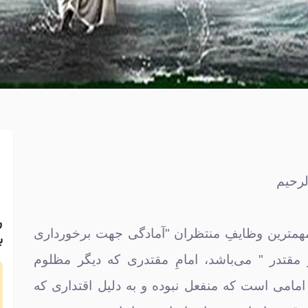
لرحیم
ر
مهمترین وظایفِ منتظران "آمادگی جهت برخورداری
ب
مقتدر " می‌باشد، امامِ مقتدری که دیگر مظلوم
امامی است که منفعل نبوده و به دلیل اقتداری که