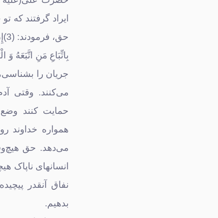
ایراد گرفتند که ت
حق،
بِاتِّبَاعِ مَنِ اتَّبَعَه
می‌کنند. وقتی آد
حمایت کنند وضع آ
همواره خداوند رو
می‌دهد. حق هیچ‌و
نفاق آن‎قدر 
بدهیم.