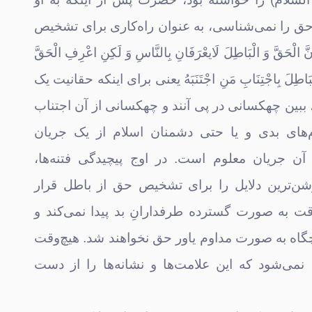
و حق را نمی‌شناسی، به عنوان راه‌کاری برای تشخیص
 فرمودند: (3)إِنَّ الْحَقَّ وَ الْبَاطِلَ لَایعْرَفَانِ بِالنَّاسِ وَ لَکِنِ اعْرِفِ الْحَقَّ
ُ وَ الْبَاطِلَ بِاجْتِنَابِ مَنِ اجْتَنَبَهُ یعنی برای اینکه حقانیت یک
جریان را بشناسی، ببین چه‎کسانی در پی آنند و چه‎کسانی از آن اجتناب
م‌های بدی و یا حتی دشمنان اسلام از یک جریان
ن جریان معلوم است. در اوج پیچیدگی فتنه‌ها،
شن‌ترین دلایل را برای تشخیص حق از باطل قرار
قت به صورت گسترده طرفدارانِ بد پیدا نمی‌کند و
انسانهای ناپاک هیچ‎گاه به صورت مداوم یاور حق نخواهند شد. هیچ‌وقت
پیچیده نمی‌شود که این علامت‌ها و نشانه‌ها را از دست