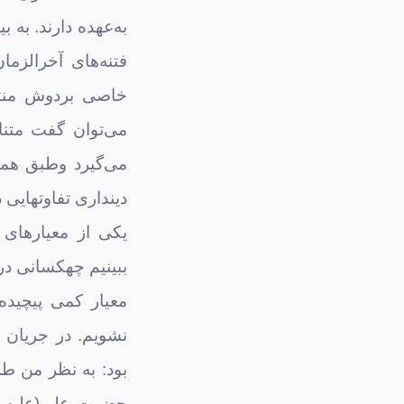
به‌عهده دارند. به 
فتنه‌های آخرالزم
خاصی بردوش منتظ
می‌توان گفت متنا
می‌گیرد وطبق همی
دینداری تفاوتهایی 
یکی از معیارها
ببینیم چه‏کسانی در 
معیار کمی پیچیده 
نشویم. در جریان
بود: به نظر من طل
حضرت علی(علیه ال