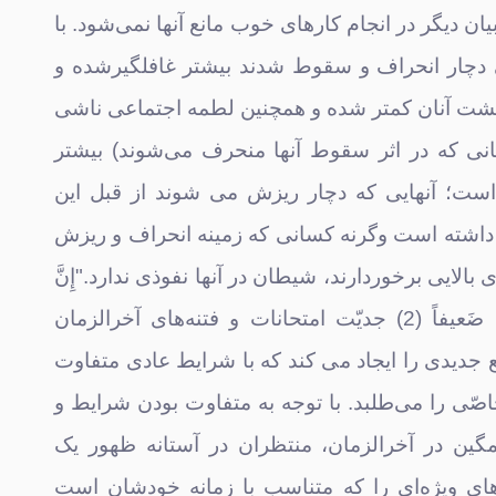
ان دیگر در انجام کارهای خوب مانع آنها نمی‌شود. با
دچار انحراف و سقوط شدند بیشتر غافلگیرشده و
زگشت آنان کمتر شده و همچنین لطمه اجتماعی ناشی
نی که در اثر سقوط آنها منحرف می‌شوند) بیشتر
 است؛ آنهایی که دچار ریزش می شوند از قبل این
د داشته است وگرنه کسانی که زمینه انحراف و ریزش
 بالایی برخوردارند، شیطان در آنها نفوذی ندارد."إِنَّ
کَیْدَ الشَّیْطانِ کانَ ضَعیفاً (2) جدیّت امتحانات و فتنه‌های آخرالزمان
جدیدی را ایجاد می کند که با شرایط عادی متفاوت
اصّی را می‌طلبد. با توجه به متفاوت بودن شرایط و
مگین در آخرالزمان، منتظران در آستانه ظهور یک
ی ویژه‌ای را که متناسب با زمانه خودشان است