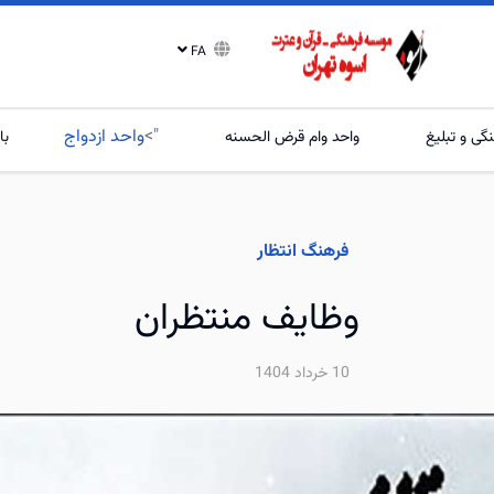
FA
">
واحد ازدواج
گی و تبلیغ
واحد وام قرض الحسنه
با
فرهنگ انتظار
وظایف منتظران
10 خرداد 1404