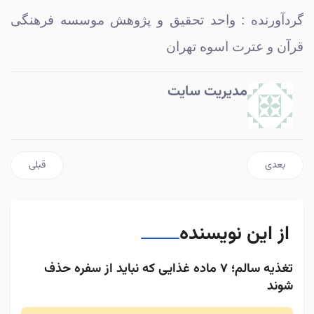
گردآورنده : واحد تحقیق و پژوهش موسسه فرهنگی
قرآن و عترت اسوه تهران
مدیریت سایت
مطلب بعدی: دوستی با جنس مخالف
مطلب قبلی: ع
بعدی
قبلی
از این نویسنده
تغذیه سالم؛ ۷ ماده غذایی که نباید از سفره حذف
شوند