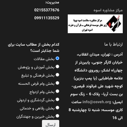
مدیریت:
مرکز مشاوره اسوه
02155377676
09911135529
ارتباط با ما
کدام بخش از مطالب سایت برای
شما جذابتر است؟
آدرس : تهران، میدان انقلاب،
بخش مقالات
خیابان کارگر جنوبی، پایین‌تر از
بخش آموزش و پژوهش
چهارراه لشکر، روبروی دانشگاه
بخش فرهنگی و تبلیغ
علامه طباطبایی (یا پمپ بنزین)
بخش وام قرض الحسنه
کوچه شهید علی غیاثوند قیصری-
بخش وام ازدواج
بن بست آریا- پلاک 6 - زنگ سوم
بخش گردشگری و اردوئی
ایمیل:
info@osveh.org
ساعت
بخش رفاهی و خدماتی
کاری موسسه: شنبه تا چهارشنبه 8
بخش خیرین و جهتدگران
الی 16