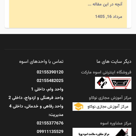
آنچه در این مقاله ...
مرداد 16, 1405
تغذیه سالم؛ ۷ ماده غذایی که نباید از سفره حذف
شوند
دیگر سایت های ما
تماس با واحدهای اسوه
آنچه در این مقاله ...
فروشگاه اینترنتی اسوه مارکت
02155390120
02155482025
مرداد 14, 1405
واحد وام، داخلی 1
مرکز آموزش مجازی نوکاو
واحد فرهنگی و ازدواج، داخلی 2
واحد رفاهی و خدماتی، داخلی 4
مدیریت:
مرکز مشاوره اسوه
02155377676
09911135529