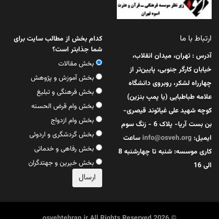
ارتباط با ما
کدام بخش از مطالب سایت برای
شما جذابتر است؟
آدرس : تهران، میدان انقلاب،
بخش مقالات
خیابان کارگر جنوبی، پایین‌تر از
بخش آموزش و پژوهش
چهارراه لشکر، روبروی دانشگاه
بخش فرهنگی و تبلیغ
علامه طباطبایی (یا پمپ بنزین)
بخش وام قرض الحسنه
کوچه شهید علی غیاثوند قیصری-
بخش وام ازدواج
بن بست آریا- پلاک 6 - زنگ سوم
بخش گردشگری و اردوئی
ایمیل:
info@osveh.org
ساعت
بخش رفاهی و خدماتی
کاری موسسه: شنبه تا چهارشنبه 8
بخش خیرین و جهتدگران
الی 16
© 2026 osvehtehran.ir All Rights Reserved