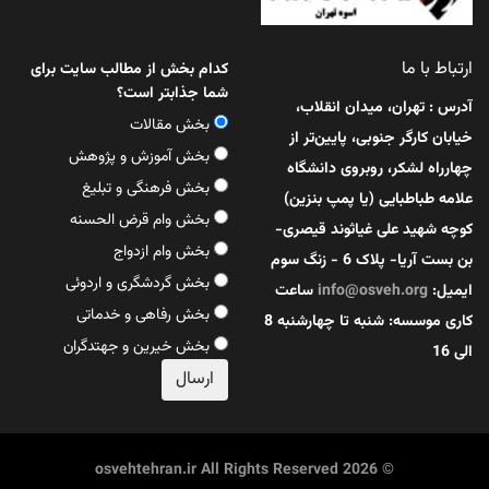
ارتباط با ما
کدام بخش از مطالب سایت برای
شما جذابتر است؟
آدرس : تهران، میدان انقلاب،
بخش مقالات
خیابان کارگر جنوبی، پایین‌تر از
بخش آموزش و پژوهش
چهارراه لشکر، روبروی دانشگاه
بخش فرهنگی و تبلیغ
علامه طباطبایی (یا پمپ بنزین)
بخش وام قرض الحسنه
کوچه شهید علی غیاثوند قیصری-
بخش وام ازدواج
بن بست آریا- پلاک 6 - زنگ سوم
بخش گردشگری و اردوئی
ایمیل:
info@osveh.org
ساعت
بخش رفاهی و خدماتی
کاری موسسه: شنبه تا چهارشنبه 8
بخش خیرین و جهتدگران
الی 16
© 2026 osvehtehran.ir All Rights Reserved