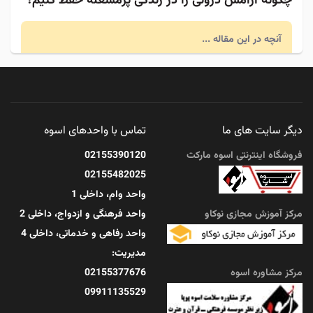
چگونه آرامش درونی را در زندگی پرمشغله حفظ کنیم؟
آنچه در این مقاله ...
مرداد 11, 1405
دیگر سایت های ما
تماس با واحدهای اسوه
امام حسن مجتبی(ع)؛ الگوی حلم و کرامت در زندگی
امروز
فروشگاه اینترنتی اسوه مارکت
02155390120
02155482025
آنچه در این مقاله ...
واحد وام، داخلی 1
مرکز آموزش مجازی نوکاو
واحد فرهنگی و ازدواج، داخلی 2
مرداد 11, 1405
واحد رفاهی و خدماتی، داخلی 4
مدیریت:
مرکز مشاوره اسوه
02155377676
09911135529