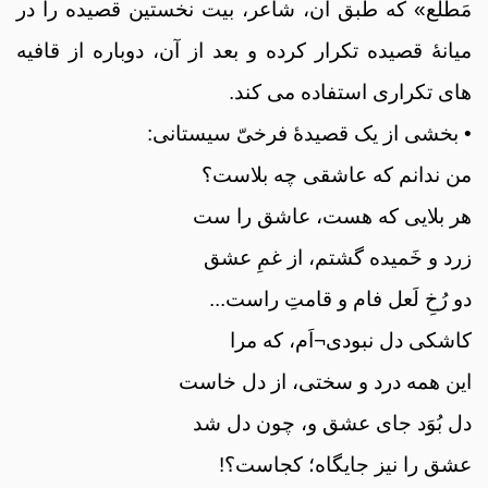
مَطلع» که طبق آن، شاعر، بیت نخستین قصیده را در
میانۀ قصیده تکرار کرده و بعد از آن، دوباره از قافیه
های تکراری استفاده می کند.
• بخشی از یک قصیدۀ فرخیّ سیستانی:
من ندانم که عاشقی چه بلاست؟
هر بلایی که هست، عاشق را ست
زرد و خَمیده گشتم، از غمِ عشق
دو رُخِ لَعل فام و قامتِ راست...
کاشکی دل نبودی¬اَم، که مرا
این همه درد و سختی، از دل خاست
دل بُوَد جای عشق و، چون دل شد
عشق را نیز جایگاه؛ کجاست؟!