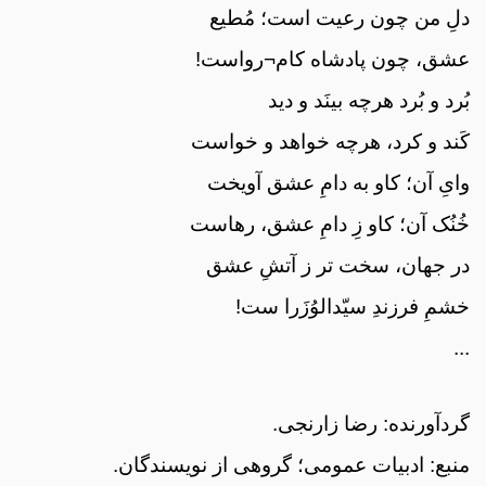
دلِ من چون رعیت است؛ مُطیع
عشق، چون پادشاه کام¬رواست!
بُرد و بُرد هرچه بینَد و دید
کَند و کرد، هرچه خواهد و خواست
وایِ آن؛ کاو به دامِ عشق آویخت
خُنُک آن؛ کاو زِ دامِ عشق، رهاست
در جهان، سخت تر ز آتشِ عشق
خشمِ فرزندِ سیّدالوُزَرا ست!
...
گردآورنده: رضا زارنجی.
منبع: ادبیات عمومی؛ گروهی از نویسندگان.