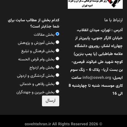
ارتباط با ما
کدام بخش از مطالب سایت برای
شما جذابتر است؟
آدرس : تهران، میدان انقلاب،
بخش مقالات
خیابان کارگر جنوبی، پایین‌تر از
بخش آموزش و پژوهش
چهارراه لشکر، روبروی دانشگاه
بخش فرهنگی و تبلیغ
علامه طباطبایی (یا پمپ بنزین)
بخش وام قرض الحسنه
کوچه شهید علی غیاثوند قیصری-
بخش وام ازدواج
بن بست آریا- پلاک 6 - زنگ سوم
بخش گردشگری و اردوئی
ایمیل:
info@osveh.org
ساعت
بخش رفاهی و خدماتی
کاری موسسه: شنبه تا چهارشنبه 8
بخش خیرین و جهتدگران
الی 16
© 2026 osvehtehran.ir All Rights Reserved