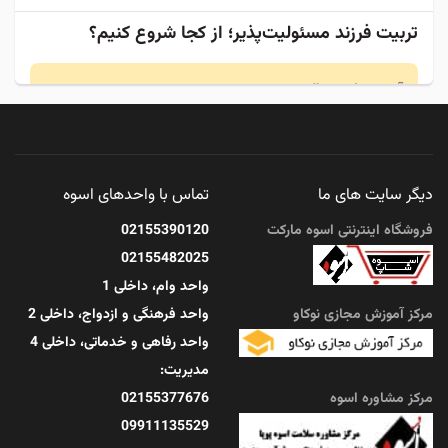
تربیت فرزند مسئولیت‌پذیر؛ از کجا شروع کنیم؟
آنچه در این مقاله ...
مرداد 11, 1405
دیگر سایت های ما
تماس با واحدهای اسوه
چگونه آرامش درونی را در زندگی پرمشغله حفظ کنیم؟
فروشگاه اینترنتی اسوه مارکت
02155390120
02155482025
آنچه در این مقاله ...
واحد وام، داخلی 1
مرکز آموزش مجازی نوکاو
واحد فرهنگی و ازدواج، داخلی 2
مرداد 11, 1405
واحد رفاهی و خدماتی، داخلی 4
مدیریت:
مرکز مشاوره اسوه
02155377676
09911135529