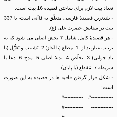
تعداد بیت لازم برای ساختن قصیده 16 بیت است.
- بلندترین قصیدۀ فارسی متعلّق به قاآنی است، با 337
بیت در ستایش حضرت علی (ع).
- هر قصیدۀ کامل شامل 7 بخش اصلی می شود که به
ترتیب عبارتند از: 1- مَطلع (یا آغاز) 2- تَشبیب و تَغَزُّل (یا
یاد جوانی) 3- تخلّص 4- بدنۀ اصلی 5- مدح 6- دعا یا
شریطه 7- مَقطع (یا پایان).
- شکل قرار گرفتن قافیه ها در قصیده به این صورت
است:
--------------# ------------#
-------------- ------------#