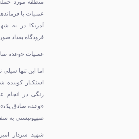
منطقه مورد حمله
عملیات با فرمانده
آمریکا در به شه
فرودگاه بغداد صو
عملیات «وعده صا
اما این تنها سیلی
استکبار کوبیده 
رنگی در انجام ع
«وعده صادق یک»در
صهیونیستی به سفا
شهید سردار امیر