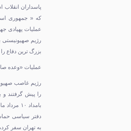
پاسداران انقلاب اس
که « جمهوری اسل
عملیات پهپادی جهان
رژیم صهیونیستی به
بزرگ ترین دفاع را
عملیات «وعده صاد
رژیم غاصب صهیونی
را پیش گرفتند و ب
دفتر سیاسی حماس
به تهران سفر کرد