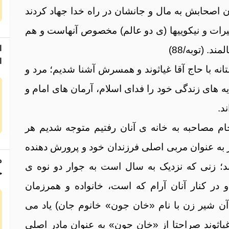
 اصحابش به مال و جانشان در راه خدا جهاد کردند
خیرات و نیکوییها (ی دو عالم) مخصوص آنهاست و هم
ا
د. (توبه/88)
ا
نه با حاج آقا غیاثوند و همسرش آشنا شدیم؛ مرد و
م
ه های زندگی خود را فدای اسلام، آرمان های امام و
د.
جام مصاحبه به خانه ی آنان رفتیم متوجه شدیم هر
ر به عنوان مربی اصلی فرزندان خود و پرورش دهنده
م
ند؛ زنی که نزدیک به سال است به جوار دو نوه ی
ج
 در کنار آنان آرام كه است، خانواده و همرزمان
 آن شیر زن با نام «خان جون» خانوم جان) یاد می
غیاثوند صراحتا از «خان جون» به عنوان مادر اصلی