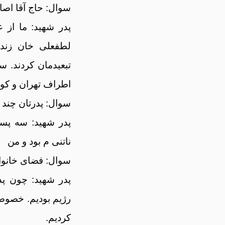
سوال: حاج آقا اصال
پدر شهید: ما از 
لطفعلی خان زند 
تبعیدمان کردند. س
اطراف تهران و کو
سوال: پدرتان چند 
پدر شهید: سه پسر
ناتنی م بود و من
سوال: فضای خانواد
پدر شهید: چون پد
رژیم بودیم. خصوص
کردیم.