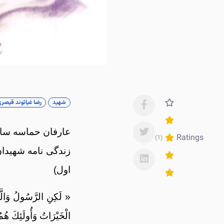
شهید
رضا غیاثوند قیصر
عارفان حماسه سا
Ratings
(1)
زندگی نامه شهیدان
اول)
« لَكِنِ الرَّسُولُ وَالَّذِ
الْخَيْرَاتُ وَأُولَئِكَ هُ