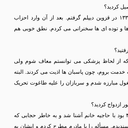
یل کردید؟
پدر شهید: سال ۱۳۳۶ در قزوین دیپلم گرفتم. بعد از آن وارد احزاب
ا و توده ای ها سخنرانی می کردم. نطق خوبی هم
فتید؟
ن که از لحاظ پزشکی می توانستم معاف شوم ولی
 خدمت بروم، چون پاسبان ها اذیت می کردند. البته
ل مبارزه شدم و سربازان را علیه طاغوت تحریک
 ازدواج کردید؟
پدر شهید: سال ۴۲ بود با حاجیه خانم آشنا شد و به خاطر حجابی که
سندیدم. مسأله را با مادرم مطرح کردم و ایشان به