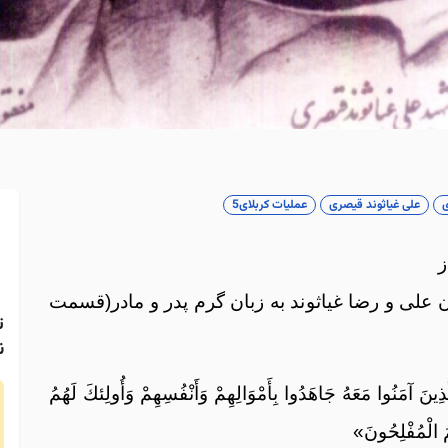
ی
علی غیاثوند قیصری
عملیات کربلای5
ز
 علی و رضا غیاثوند به زبان گرم پدر و مادر(قسمت
ن
ينَ آمَنُوا مَعَهُ جَاهَدُوا بِأَمْوَالِهِمْ وَأَنْفُسِهِمْ وَأُولِئكَ لَهُمُ
مُ الْمُفْلِحُونَ»