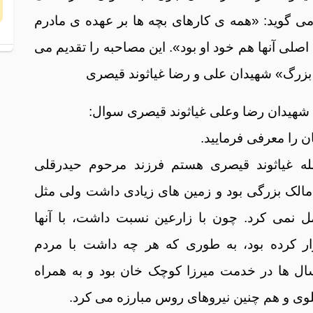
 می گوید: «همه ی کارهای بچه ها بر عهده ی مادرم
صلی آنها هم خود او بود». این مصاحبه را تقدیم می
ت
 بزرگ» شهیدان علی و رضا غیاثوند قیصری
ک
 شهیدان رضا وعلى غیاثوند قیصری سوال:
ن را معرفی فرمایید.
لله غیاثوند قیصری هستم فرزند مرحوم حیدرقلی
۱۳. پدرم مالک بزرگی بود و زمین های زیادی داشت ولی مثل
چ
مل نمی کرد. چون با زارعين نسبت داشت، با آنها
ز
ار کرده بود، به طوری که هر چه داشت با مردم
ل ها در خدمت میرزا کوچک خان بود و به همراه
هلوی و هم چنین نیروهای روس مبارزه می کرد.