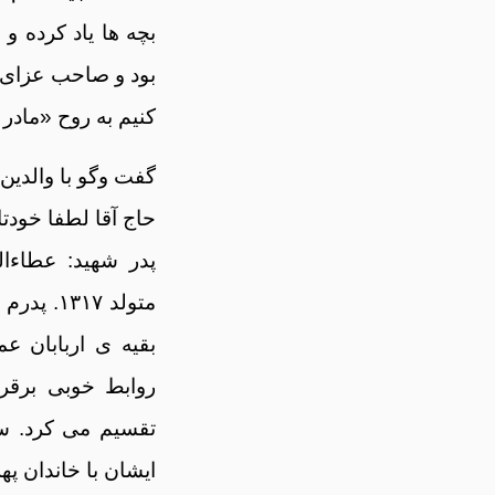
بچه ها یاد کرده و
بود و صاحب عزای ا
کنیم به روح «مادر
گفت وگو با والدین
حاج آقا لطفا خودتا
پدر شهید: عطاءا
متولد ۱۷
بقیه ی اربابان ع
روابط خوبی برقر
تقسیم می کرد. سا
ایشان با خاندان پ