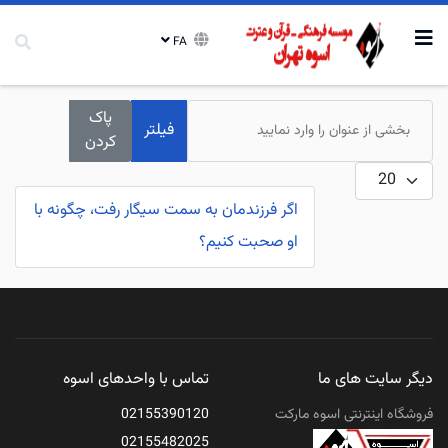
FA
بخشی از عنوان را وارد نمایید
پاک
فیلتر
کردن
نمایش #
اگر فرزندمان به سمت سیگار رفت، چگونه با
او صحبت کنیم؟
دیگر سایت های ما
تماس با واحدهای اسوه
فروشگاه اینترنتی اسوه مارکت
02155390120
02155482025