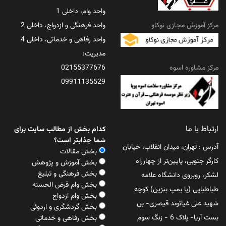
واحد وام، داخلی 1
مرکز آموزش مجازی نوکاو
واحد فرهنگی و ازدواج، داخلی 2
واحد رفاهی و خدماتی، داخلی 4
مدیریت:
مرکز مشاوره اسوه
02155377676
09911135529
ارتباط با ما
کدام بخش از مطالب سایت برای
شما جذابتر است؟
آدرس : تهران، میدان انقلاب، خیابان
بخش مقالات
کارگر جنوبی، پایین‌تر از چهارراه
بخش آموزش و پژوهش
بخش فرهنگی و تبلیغ
لشکر، روبروی دانشگاه علامه
بخش وام قرض الحسنه
طباطبایی (یا پمپ بنزین) کوچه
بخش وام ازدواج
شهید علی غیاثوند قیصری- بن
بخش گردشگری و اردوئی
بست آریا- پلاک 6 - زنگ سوم
بخش رفاهی و خدماتی