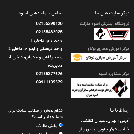
دیگر سایت های ما
تماس با واحدهای اسوه
امام حسن مجتبی(ع)؛ الگوی حلم و کرامت در زندگی
امروز
فروشگاه اینترنتی اسوه مارکت
02155390120
02155482025
آنچه در این مقاله ...
واحد وام، داخلی 1
مرکز آموزش مجازی نوکاو
واحد فرهنگی و ازدواج، داخلی 2
مرداد 11, 1405
واحد رفاهی و خدماتی، داخلی 4
مدیریت:
مرکز مشاوره اسوه
02155377676
09911135529
ارتباط با ما
کدام بخش از مطالب سایت برای
شما جذابتر است؟
آدرس : تهران، میدان انقلاب،
بخش مقالات
خیابان کارگر جنوبی، پایین‌تر از