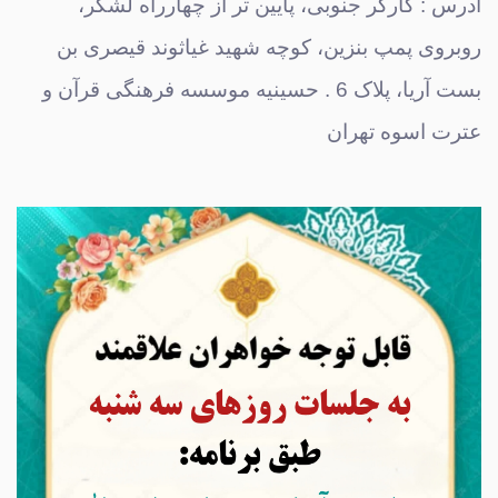
آدرس : کارگر جنوبی، پایین تر از چهارراه لشکر،
روبروی پمپ بنزین، کوچه شهید غیاثوند قیصری بن
بست آریا، پلاک 6 . حسینیه موسسه فرهنگی قرآن و
عترت اسوه تهران