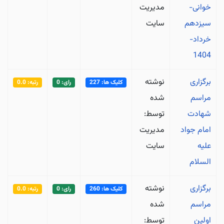
خوانی-
مدیریت
سیزدهم
سایت
خرداد-
1404
برگزاری
نوشته
کلیک ها: 227
رای: 0
رتبه: 0.0
مراسم
شده
شهادت
توسط:
امام جواد
مدیریت
علیه
سایت
السلام
برگزاری
نوشته
کلیک ها: 260
رای: 0
رتبه: 0.0
مراسم
شده
اولین
توسط: