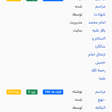
مراسم
شده
شهادت
توسط:
امام محمد
مدیریت
باقر علیه
سایت
السلام و
سالگرد
ارتحال امام
خمینی
رحمة الله
علیه
مراسم
نوشته
کلیک ها: 166
رای: 0
رتبه: 0.0
-نهج
شده
البلاغه
توسط: