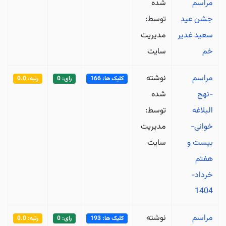
مراسم
شده
جشن عید
توسط:
سعید غدیر
مدیریت
خم
سایت
مراسم
نوشته
کلیک ها: 166
رای: 0
رتبه: 0.0
-نهج
شده
البلاغه
توسط:
خوانی-
مدیریت
بیست و
سایت
هفتم
خرداد-
1404
مراسم
نوشته
کلیک ها: 193
رای: 0
رتبه: 0.0