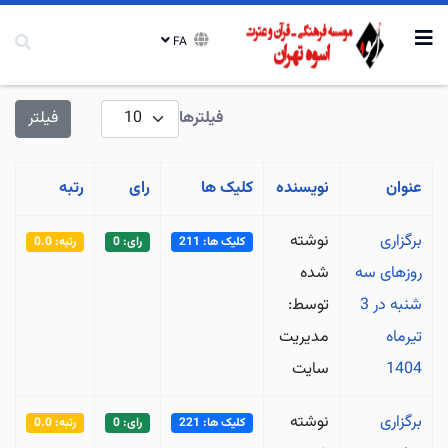
FA
نمایش #
فیلترها
فیلتر
عنوان
نویسنده
کلیک ها
رای
رتبه
برگزاری
نوشته
کلیک ها: 211
رای: 0
رتبه: 0.0
روزهای سه
شده
شنبه در 3
توسط:
تیرماه
مدیریت
1404
سایت
برگزاری
نوشته
کلیک ها: 221
رای: 0
رتبه: 0.0