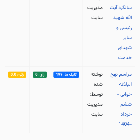
سالگرد آیت
مدیریت
الله شهید
سایت
رئیسی و
سایر
شهدای
خدمت
مراسم نهج
نوشته
کلیک ها: 199
رای: 0
رتبه: 0.0
البلاغه
شده
خوانی -
توسط:
ششم
مدیریت
خرداد
سایت
-1404