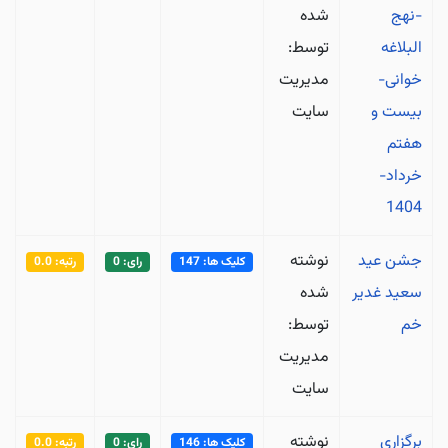
-نهج
شده
البلاغه
توسط:
خوانی-
مدیریت
بیست و
سایت
هفتم
خرداد-
1404
جشن عید
نوشته
کلیک ها: 147
رای: 0
رتبه: 0.0
سعید غدیر
شده
خم
توسط:
مدیریت
سایت
برگزاری
نوشته
کلیک ها: 146
رای: 0
رتبه: 0.0