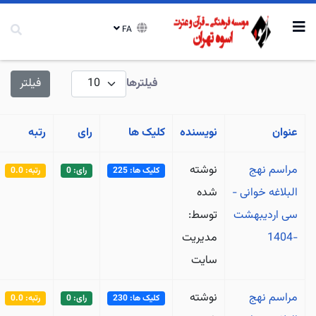
FA
نمایش #
فیلترها
فیلتر
عنوان
نویسنده
کلیک ها
رای
رتبه
مراسم نهج
نوشته
کلیک ها: 225
رای: 0
رتبه: 0.0
البلاغه خوانی -
شده
سی اردیبهشت
توسط:
-1404
مدیریت
سایت
مراسم نهج
نوشته
کلیک ها: 230
رای: 0
رتبه: 0.0