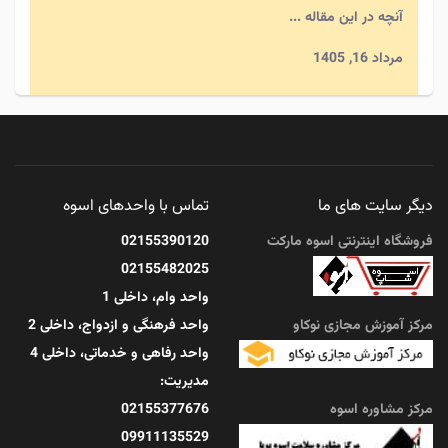
آنچه در این مقاله ...
مرداد 16, 1405
تغذیه سالم؛ ۷ ماده غذایی که نباید از سفره حذف
شوند
دیگر سایت های ما
تماس با واحدهای اسوه
آنچه در این مقاله ...
فروشگاه اینترنتی اسوه مارکت
02155390120
02155482025
مرداد 14, 1405
واحد وام، داخلی 1
مرکز آموزش مجازی نوکاو
واحد فرهنگی و ازدواج، داخلی 2
واحد رفاهی و خدماتی، داخلی 4
مدیریت:
مرکز مشاوره اسوه
02155377676
09911135529