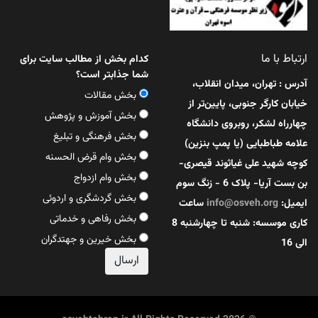
ارتباط با ما
کدام بخش از مطالب سایت برای
شما جذابتر است؟
آدرس : تهران، میدان انقلاب،
بخش مقالات
خیابان کارگر جنوبی، پایین‌تر از
بخش آموزش و پژوهش
چهارراه لشکر، روبروی دانشگاه
بخش فرهنگی و تبلیغ
علامه طباطبایی (یا پمپ بنزین)
بخش وام قرض الحسنه
کوچه شهید علی غیاثوند قیصری-
بخش وام ازدواج
بن بست آریا- پلاک 6 - زنگ سوم
بخش گردشگری و اردوئی
ایمیل:
info@osveh.org
ساعت
بخش رفاهی و خدماتی
کاری موسسه: شنبه تا چهارشنبه 8
بخش خیرین و جهتدگران
الی 16